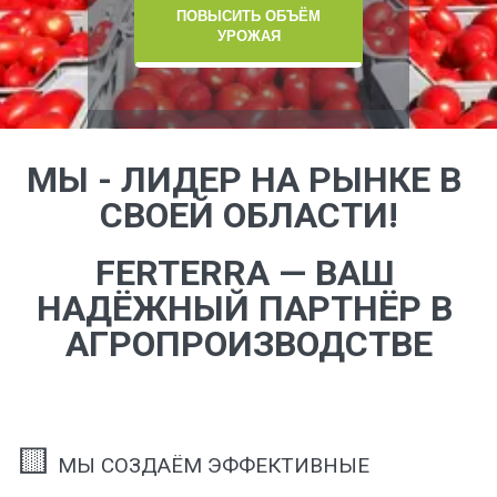
ПОВЫСИТЬ ОБЪЁМ
УРОЖАЯ
МИНИМАЛЬНЫЕ
МЫ - ЛИДЕР НА РЫНКЕ В 
ЗАТРАТЫ НА
СВОЕЙ ОБЛАСТИ!
ГЕКТАР!
FERTERRA — ВАШ 
СУЩЕСТВЕННОЕ
НАДЁЖНЫЙ ПАРТНЁР В 
УВЕЛИЧЕНИЕ
АГРОПРОИЗВОДСТВЕ
ПРИБЫЛЬНОСТИ!
Продажа удобрений в любых
объёмах с доставкой за 1-3 дня
🟨 
МЫ СОЗДАЁМ ЭФФЕКТИВНЫЕ 