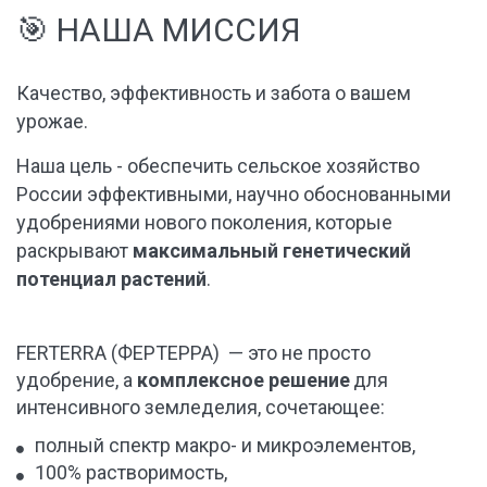
УРОЖАЯ
🎯 
НАША МИССИЯ
Качество, эффективность и забота о вашем 
урожае.
ДЛЯ ГАЗОНОВ И
Наша цель - обеспечить сельское хозяйство 
России эффективными, научно обоснованными 
ДЕКОРАТИВНЫХ
удобрениями нового поколения, которые 
РАСТЕНИЙ
раскрывают 
максимальный генетический 
потенциал растений
.
Продажа удобрений в любых
объёмах с доставкой за 1-3 дня
FERTERRA (ФЕРТЕРРА)  — это не просто 
удобрение, а 
комплексное решение
 для 
ПОВЫСИТЬ ОБЪЁМ
УРОЖАЯ
интенсивного земледелия, сочетающее:
полный спектр макро- и микроэлементов,
100% растворимость,