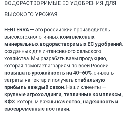
ПОВЫСИТЬ ОБЪЁМ
ВОДОРАСТВОРИМЫЕ EC УДОБРЕНИЯ ДЛЯ 
УРОЖАЯ
ВЫСОКОГО УРОЖАЯ
ЭФФЕКТИВНЫЕ
FERTERRA
 — это российский производитель 
УДОБРЕНИЯ ДЛЯ
высокотехнологичных 
комплексных 
минеральных водорастворимых EC удобрений
, 
ОВОЩЕЙ
созданных для интенсивного сельского 
ОТКРЫТОГО И
хозяйства. Мы разрабатываем продукцию, 
которая помогает аграриям по всей России 
ЗАКРЫТОГО
повышать урожайность на 40–60%
, снижать 
ГРУНТА
затраты на гектар и получать 
стабильную 
прибыль каждый сезон
. Наши клиенты — 
крупные агрохолдинги, тепличные комплексы, 
КФХ 
 которым важны 
качество, надёжность и 
Продажа удобрений в любых
своевременные поставки
.
объёмах с доставкой за 1-3 дня
ПОВЫСИТЬ ОБЪЁМ